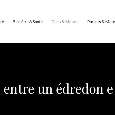
té
Bien être & Santé
Deco & Maison
Parents & Mate
e entre un édredon e