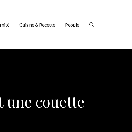
rnité
Cuisine & Recette
People
t une couette