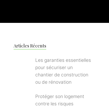
Articles Récents
Les garanties essentielles
pour sécuriser un
chantier de construction
ou de rénovation
Protéger son logement
contre les risques