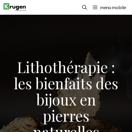
Aller
menu mobile
au
contenu
Lithothérapie :
les bienfaits des
bijoux en
pierres
naturelles