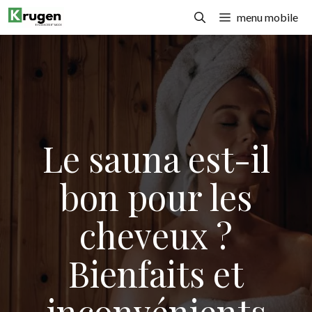
Aller
menu mobile
au
contenu
Le sauna est-il
bon pour les
cheveux ?
Bienfaits et
inconvénients