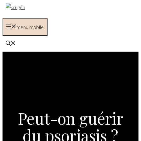
Aller
au
contenu
menu mobile
Peut-on guérir
du psoriasis ?