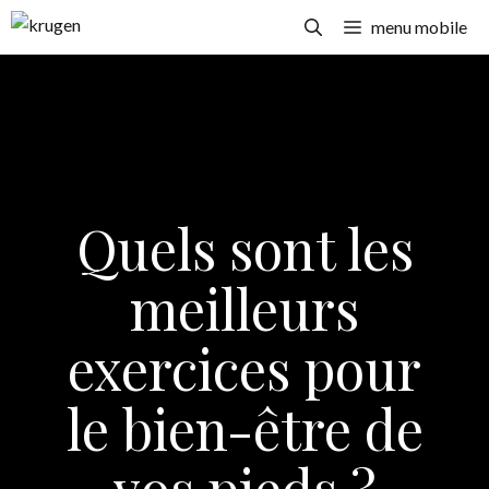
Aller
menu mobile
au
contenu
Quels sont les
meilleurs
exercices pour
le bien-être de
vos pieds ?